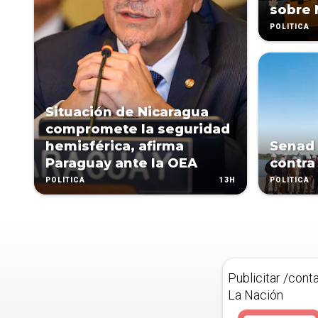
sobre 
POLÍTICA
Situación de Nicaragua
compromete la seguridad
hemisférica, afirma
Senad 
Paraguay ante la OEA
contra
13H
POLÍTICA
POLÍTICA
Publicitar /cont
La Nación