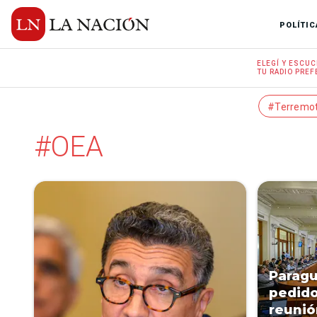
POLÍTIC
ELEGÍ Y
ESCUC
TU RADIO
PREF
#Terremo
#OEA
Paragu
pedido
reunió