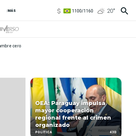
5900
/
5960
20
°
1100
/
1160
:MÁS
3,8
/
4
6850
/
7200
5900
/
5960
mbre cero
OEA: Paraguay impulsa
mayor cooperación
regional frente al crimen
organizado
43D
POLÍTICA