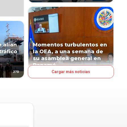
 alían
Momentos turbulentos en
tráfico
la OEA, a una semana de
su asamblea general en
Panamá
Cargar más noticias
27D
52D
MUNDO