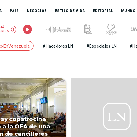
A
PAÍS
NEGOCIOS
ESTILO DE VIDA
EDITORIAL
MUNDO
HÁ
ERIDA
toEnVenezuela
#Hacedores LN
#Especiales LN
#Ha
ay copatrocina
 a la OEA de una
n de cancilleres