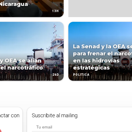
Nicaragua
13H
La Senad y la OEA se
para frenar el narco
y OEA se alían
en las hidrovías
 el narcotráfico
estratégicas
26D
POLÍTICA
actar con
Suscribite al mailing.