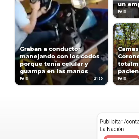
un emp
PAÍS
Graban a conductor
Camas 
manejando con los codos
Corone
porque tenía celular y
totalm
guampa en las manos
pacien
212D
PAÍS
PAÍS
Publicitar /cont
La Nación