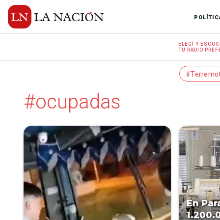
POLÍTIC
ELEGÍ Y
ESCUC
TU RADIO
PREF
#Terremo
#ocupadas
En Par
1.200.