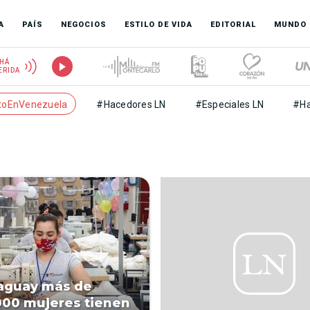
A
PAÍS
NEGOCIOS
ESTILO DE VIDA
EDITORIAL
MUNDO
HÁ
ERIDA
toEnVenezuela
#Hacedores LN
#Especiales LN
#Ha
aguay más de
000 mujeres tienen