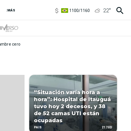
5900
/
5960
22
°
1100
/
1160
:MÁS
3,8
/
4
6850
/
7200
5900
/
5960
mbre cero
“Situación varía hora a
hora”: Hospital de Itauguá
tuvo hoy 2 decesos, y 38
de 52 camas UTI están
ocupadas
2170D
PAÍS