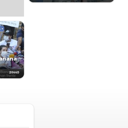
mañana
2066D