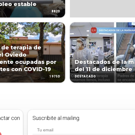
leo estable
882D
de terapia de
l Oviedo
ente ocupadas por
Destacados de la 
tes con COVID-19
del 11 de diciembre
1975D
DESTACADO
actar con
Suscribite al mailing.