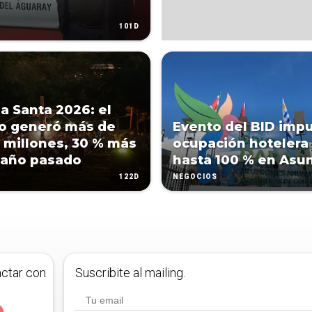
101D
 Santa 2026: el
o generó más de
Evento del BID imp
 millones, 30 % más
ocupación hotelera
 año pasado
hasta 100 % en Asu
122D
NEGOCIOS
actar con
Suscribite al mailing.