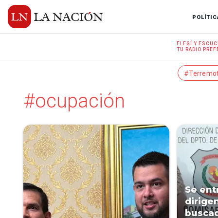
POLÍTIC
ELEGÍ Y
ESCUC
TU RADIO
PREF
#Terremo
#ocupación
Se ent
dirige
buscad