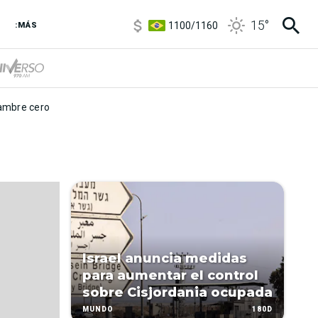
5900
/
5960
15
°
1100
/
1160
:MÁS
3,8
/
4
6850
/
7200
5900
/
5960
mbre cero
Israel anuncia medidas
para aumentar el control
sobre Cisjordania ocupada
180D
MUNDO