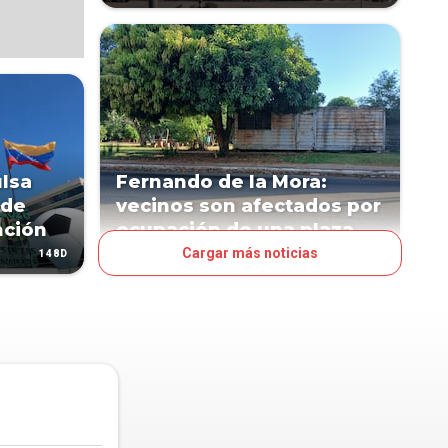
ulsa
Fernando de la Mora:
 de
vecinos son afectados por
nción
ocupación de una plaza
Cargar más noticias
148D
185D
PAÍS