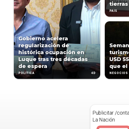
tierras
PAÍS
Gobierno acelera
regularización de
Semana
histórica ocupación en
turism
Luque tras tres décadas
USD 55
de espera
que el
4D
POLÍTICA
NEGOCIOS
Publicitar /cont
La Nación