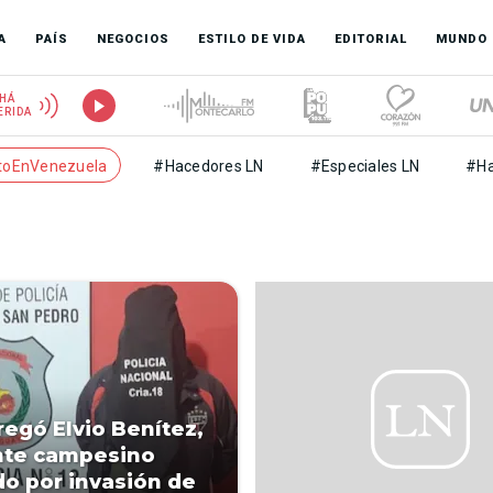
A
PAÍS
NEGOCIOS
ESTILO DE VIDA
EDITORIAL
MUNDO
HÁ
ERIDA
toEnVenezuela
#Hacedores LN
#Especiales LN
#Ha
regó Elvio Benítez,
nte campesino
o por invasión de