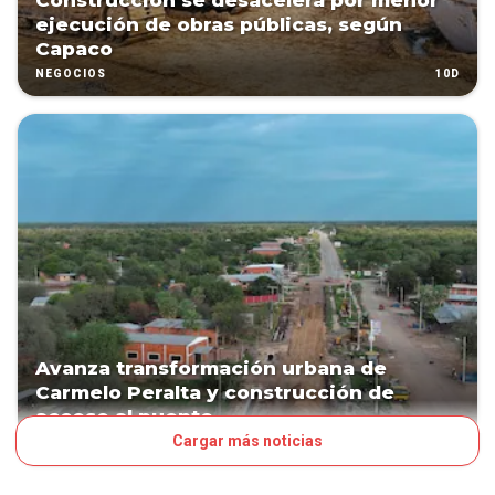
Construcción se desacelera por menor
ejecución de obras públicas, según
Capaco
10D
NEGOCIOS
Avanza transformación urbana de
Carmelo Peralta y construcción de
acceso al puente
Cargar más noticias
13D
NEGOCIOS