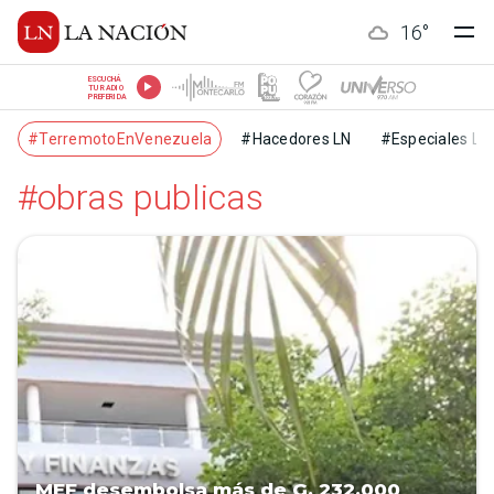
16
°
ESCUCHÁ
TU RADIO
PREFERIDA
#TerremotoEnVenezuela
#Hacedores LN
#Especiales LN
#obras publicas
MEF desembolsa más de G. 232.000