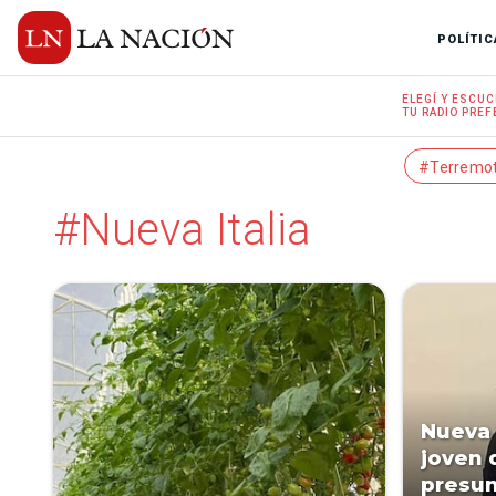
POLÍTIC
ELEGÍ Y
ESCUC
TU RADIO
PREF
#Terremo
#Nueva Italia
Nueva 
joven 
presun