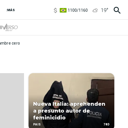
5900
/
5960
19
°
1100
/
1160
:MÁS
3,8
/
4
6850
/
7200
5900
/
5960
mbre cero
Nueva Italia: aprehenden
a presunto autor de
feminicidio
78D
PAÍS