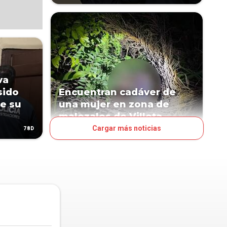
va
sido
Encuentran cadáver de
e su
una mujer en zona de
malezales de Villeta
Cargar más noticias
78D
79D
PAÍS