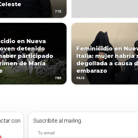
Celeste
77D
cidio en Nueva
: joven detenido
Feminicidio en Nue
haber participado
Italia: mujer habría 
crimen de María
degollada a causa d
e
embarazo
78D
PAÍS
actar con
Suscribite al mailing.