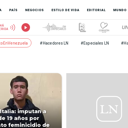
A
PAÍS
NEGOCIOS
ESTILO DE VIDA
EDITORIAL
MUNDO
HÁ
ERIDA
toEnVenezuela
#Hacedores LN
#Especiales LN
#Ha
Italia: imputan a
de 19 años por
to feminicidio de