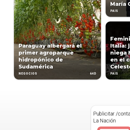
María 
PAÍS
Femini
Paraguay albergará el
Italia
primer agroparque
niega 
hidropónico de
en el 
Sudamérica
Celest
64D
NEGOCIOS
PAÍS
Publicitar /cont
La Nación