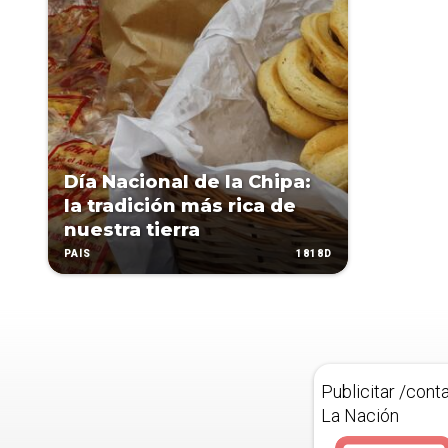
Día Nacional de la Chipa:
la tradición más rica de
nuestra tierra
1818D
PAÍS
Publicitar /cont
La Nación