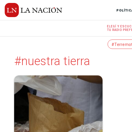
POLÍTIC
ELEGÍ Y
ESCUC
TU RADIO
PREF
#Terremo
#nuestra tierra