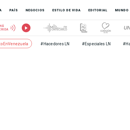
A
PAÍS
NEGOCIOS
ESTILO DE VIDA
EDITORIAL
MUNDO
HÁ
ERIDA
toEnVenezuela
#Hacedores LN
#Especiales LN
#Ha