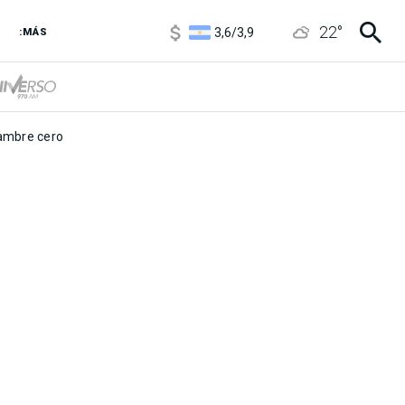
1120
/
1160
22
°
3,6
/
3,9
:MÁS
6850
/
7200
5920
/
5970
mbre cero