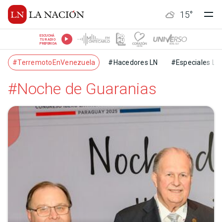
15
°
ESCUCHÁ
TU RADIO
PREFERIDA
#TerremotoEnVenezuela
#Hacedores LN
#Especiales LN
#Noche de Guaranias