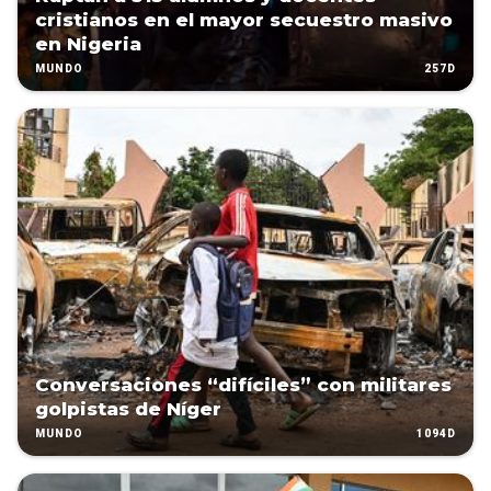
cristianos en el mayor secuestro masivo
en Nigeria
257D
MUNDO
Conversaciones “difíciles” con militares
golpistas de Níger
1094D
MUNDO