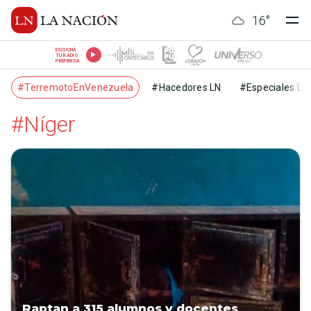
16
°
ESCUCHÁ
TU RADIO
PREFERIDA
#TerremotoEnVenezuela
#Hacedores LN
#Especiales LN
#Níger
Raptan a 315 alumnos y docentes