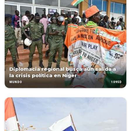
Diplomacia regional busca aún salida a
la crisis política en Níger
1095D
MUNDO