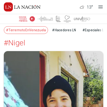
13
°
ESCUCHÁ
TU RADIO
PREFERIDA
#TerremotoEnVenezuela
#Hacedores LN
#Especiales LN
#Nigel