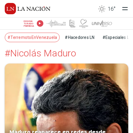
16
°
ESCUCHÁ
TU RADIO
PREFERIDA
#TerremotoEnVenezuela
#Hacedores LN
#Especiales LN
#Nicolás Maduro
Maduro reaparece en redes desde