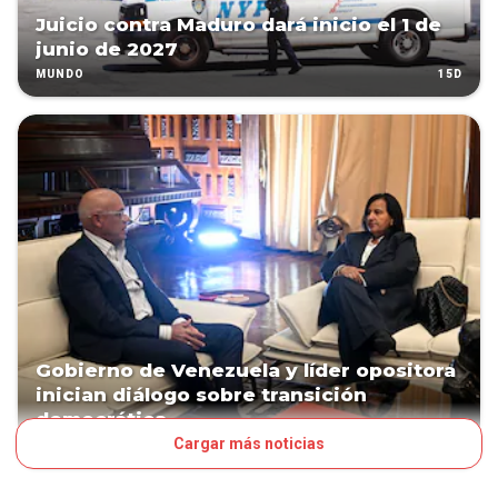
Juicio contra Maduro dará inicio el 1 de
junio de 2027
15D
MUNDO
Gobierno de Venezuela y líder opositora
inician diálogo sobre transición
democrática
Cargar más noticias
49D
MUNDO