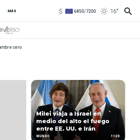
3,8
/
4
16
°
6850
/
7200
:MÁS
5900
/
5960
mbre cero
Milei viaja a Israel en
medio del alto el fuego
entre EE. UU. e Irán
112D
MUNDO