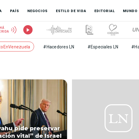
A
PAÍS
NEGOCIOS
ESTILO DE VIDA
EDITORIAL
MUNDO
HÁ
ERIDA
toEnVenezuela
#Hacedores LN
#Especiales LN
#Ha
ahu pide preservar
ación vital” de Israel