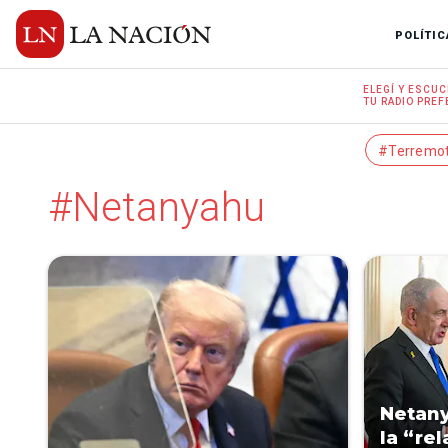
POLÍTIC
ELEGÍ Y
ESCUC
TU RADIO
PREF
#Terremo
#Netanyahu
Netany
la “rel