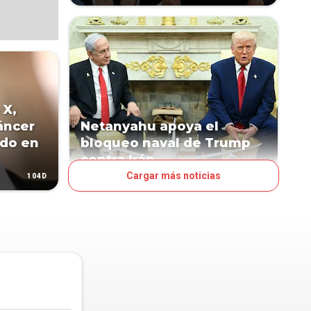
 X,
áncer
Netanyahu apoya el
ado en
bloqueo naval de Trump
contra Irán
Cargar más noticias
104D
116D
MUNDO