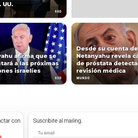
. UU.
50D
Desde su cuenta de
ahu afirma que se
Netanyahu revela c
tará a las próximas
de próstata detect
ones israelíes
revisión médica
53D
MUNDO
actar con
Suscribite al mailing.