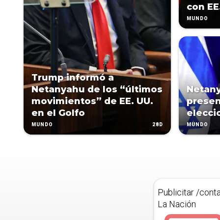
con EE
MUNDO
Trump informó a
Netanyahu de los “últimos
Netany
movimientos” de EE. UU.
presen
en el Golfo
elecci
28D
MUNDO
MUNDO
Publicitar /cont
La Nación