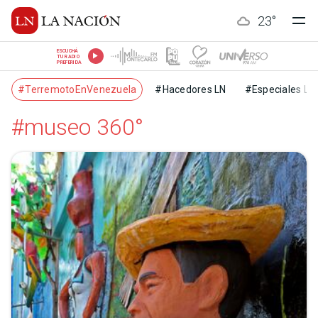
23
°
ESCUCHÁ
TU RADIO
PREFERIDA
#TerremotoEnVenezuela
#Hacedores LN
#Especiales LN
#museo 360°