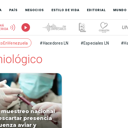
A
PAÍS
NEGOCIOS
ESTILO DE VIDA
EDITORIAL
MUNDO
HÁ
ERIDA
toEnVenezuela
#Hacedores LN
#Especiales LN
#Ha
iológico
n muestreo nacional
escartar presencia
luenza aviar y