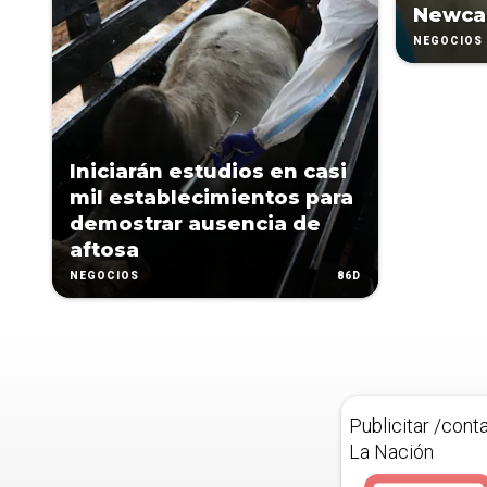
Newca
NEGOCIOS
Iniciarán estudios en casi
mil establecimientos para
demostrar ausencia de
aftosa
86D
NEGOCIOS
Publicitar /cont
La Nación