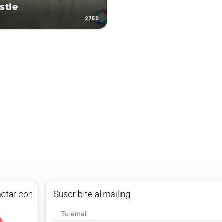
stle
275D
actar con
Suscribite al mailing.