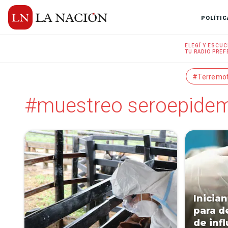
POLÍTIC
ELEGÍ Y
ESCUC
TU RADIO
PREF
#Terremo
#muestreo seroepidem
Inicia
para d
de inf