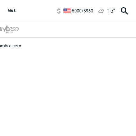
6850
/
7200
15
°
5900
/
5960
:MÁS
1100
/
1160
3,8
/
4
6850
/
7200
5900
/
5960
mbre cero