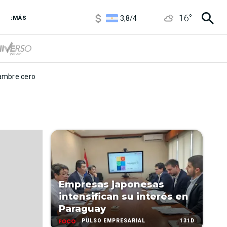
1100
/
1160
16
°
3,8
/
4
:MÁS
6850
/
7200
5900
/
5960
mbre cero
Empresas japonesas
intensifican su interés en
Paraguay
131D
PULSO EMPRESARIAL