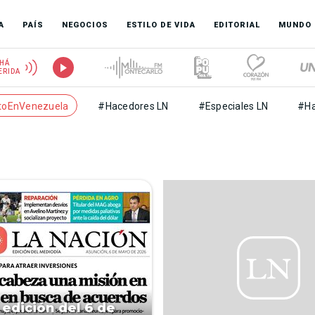
A
PAÍS
NEGOCIOS
ESTILO DE VIDA
EDITORIAL
MUNDO
HÁ
ERIDA
toEnVenezuela
#Hacedores LN
#Especiales LN
#Ha
 edición del 6 de