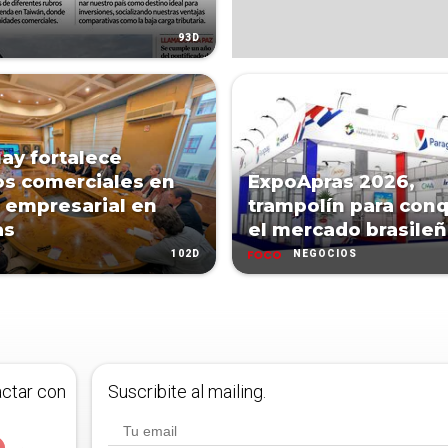
93D
ay fortalece
os comerciales en
ExpoApras 2026,
 empresarial en
trampolín para conq
as
el mercado brasile
102D
NEGOCIOS
actar con
Suscribite al mailing.