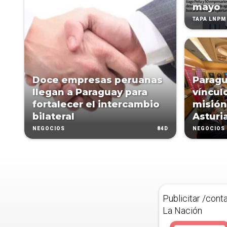
mayo
TAPA LNPM
Doce empresas peruanas
Paragu
llegan a Paraguay para
víncul
fortalecer el intercambio
misión
bilateral
Asturi
84D
NEGOCIOS
NEGOCIOS
Publicitar /cont
La Nación