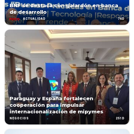
BNF se destaca con galardón en banca
de desarrollo
76D
ACTUALIDAD
Paraguay y España fortalecen
cooperación para impulsar
internacionalización de mipymes
251D
NEGOCIOS