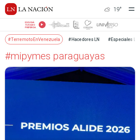
19
°
ESCUCHÁ
TU RADIO
PREFERIDA
#TerremotoEnVenezuela
#Hacedores LN
#Especiales LN
#mipymes paraguayas