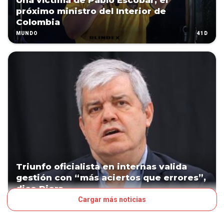
Una víctima de Pablo Escobar, el
próximo ministro del Interior de
Colombia
41D
MUNDO
Triunfo oficialista en internas valida
gestión con “más aciertos que errores”,
dice Riera
Cargar más noticias
51D
POLÍTICA