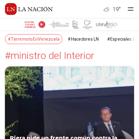
19
°
ESCUCHÁ
TU RADIO
PREFERIDA
#TerremotoEnVenezuela
#Hacedores LN
#Especiales LN
#ministro del Interior
Riera pide un frente común contra la