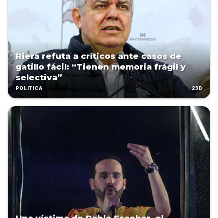
Riera refuta a críticos ante casos de
gatillo fácil: “Tienen memoria frágil y
selectiva”
23D
POLÍTICA