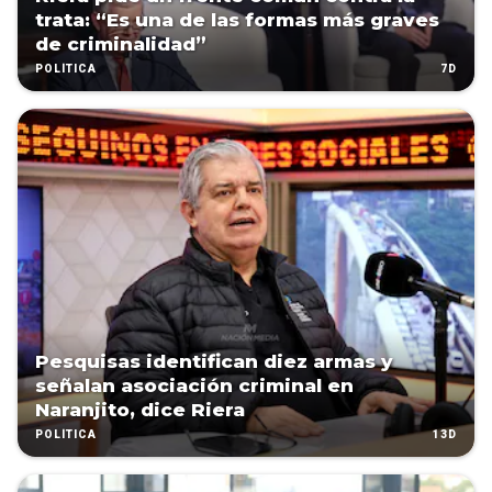
trata: “Es una de las formas más graves
de criminalidad”
7D
POLÍTICA
Pesquisas identifican diez armas y
señalan asociación criminal en
Naranjito, dice Riera
13D
POLÍTICA