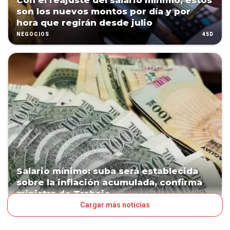
Con el reajuste del salario mínimo, estos
son los nuevos montos por día y por
hora que regirán desde julio
45D
NEGOCIOS
Salario mínimo: suba será establecida
sobre la inflación acumulada, confirma
ministra de Trabajo
Cargar más noticias
52D
NEGOCIOS