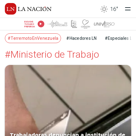
16
°
ESCUCHÁ
TU RADIO
PREFERIDA
#TerremotoEnVenezuela
#Hacedores LN
#Especiales LN
#Ministerio de Trabajo
Trabajadoras denuncian a institución de