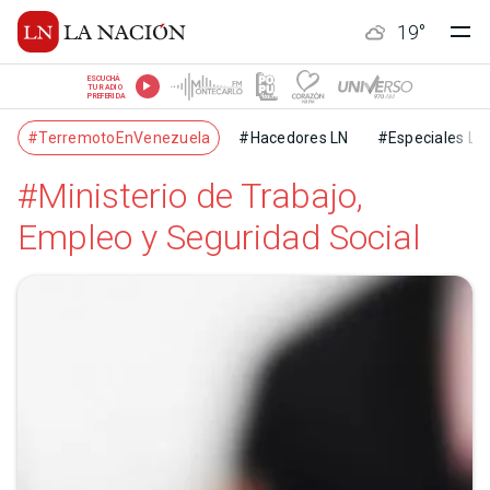
19
°
ESCUCHÁ
TU RADIO
PREFERIDA
#TerremotoEnVenezuela
#Hacedores LN
#Especiales LN
#Ministerio de Trabajo,
Empleo y Seguridad Social