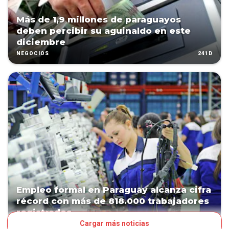
Más de 1,9 millones de paraguayos
deben percibir su aguinaldo en este
diciembre
241D
NEGOCIOS
Empleo formal en Paraguay alcanza cifra
récord con más de 818.000 trabajadores
registrados
Cargar más noticias
267D
NEGOCIOS