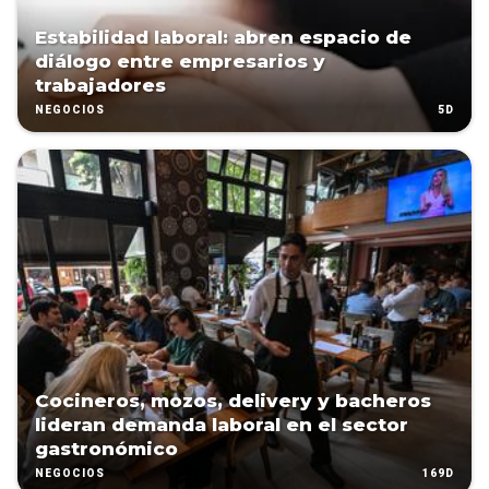
Estabilidad laboral: abren espacio de
diálogo entre empresarios y
trabajadores
5D
NEGOCIOS
Cocineros, mozos, delivery y bacheros
lideran demanda laboral en el sector
gastronómico
169D
NEGOCIOS