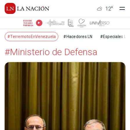
12
°
ESCUCHÁ
TU RADIO
PREFERIDA
#TerremotoEnVenezuela
#Hacedores LN
#Especiales LN
#Ministerio de Defensa