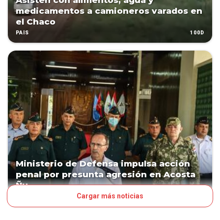
Asisten con alimentos, agua y
medicamentos a camioneros varados en
el Chaco
100D
PAÍS
Ministerio de Defensa impulsa acción
penal por presunta agresión en Acosta
Ñu
Cargar más noticias
124D
POLÍTICA