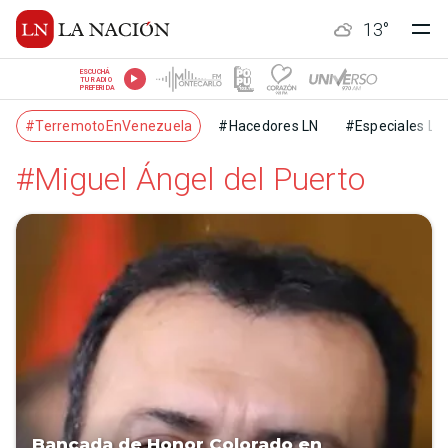
13
°
ESCUCHÁ
TU RADIO
PREFERIDA
#TerremotoEnVenezuela
#Hacedores LN
#Especiales LN
#Miguel Ángel del Puerto
Bancada de Honor Colorado en