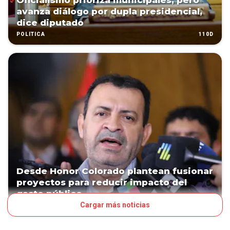
Oficialismo prioriza municipales, pero
avanza diálogo por dupla presidencial,
dice diputado
110D
POLÍTICA
Desde Honor Colorado plantean fusionar
proyectos para reducir impacto del
gasto público
Cargar más noticias
116D
POLÍTICA