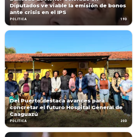
Diputados ve viable la emisión de bonos
ante crisis en el IPS
19D
POLÍTICA
Del Puerto destaca avances para
concretar el futuro Hospital General de
Caaguazú
20D
POLÍTICA