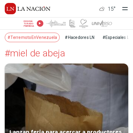
15
°
ESCUCHÁ
TU RADIO
PREFERIDA
#TerremotoEnVenezuela
#Hacedores LN
#Especiales LN
#miel de abeja
Lanzan feria para acercar a productores