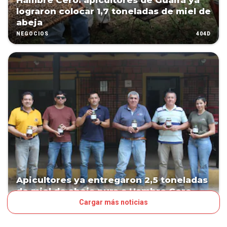
Hambre Cero: apicultores de Guairá ya
lograron colocar 1,7 toneladas de miel de
abeja
404D
NEGOCIOS
Apicultores ya entregaron 2,5 toneladas
de miel de abeja pura a Hambre Cero
Cargar más noticias
471D
NEGOCIOS