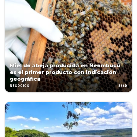
Miel de abeja producida en Ñeembucú
es el primer producto con indicación
geográfica
366D
NEGOCIOS