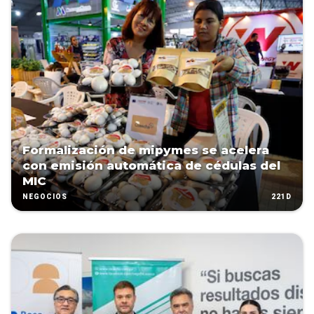
Formalización de mipymes se acelera
con emisión automática de cédulas del
MIC
221D
NEGOCIOS