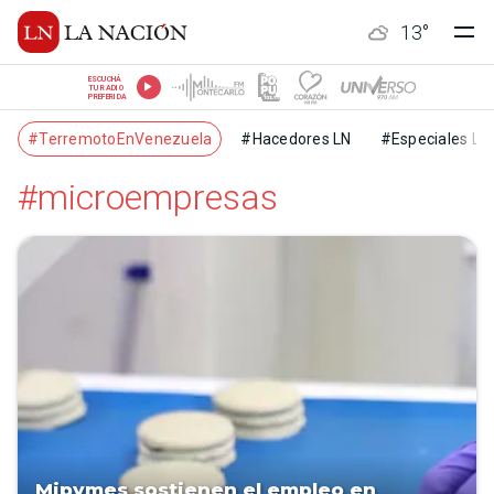
13
°
ESCUCHÁ
TU RADIO
PREFERIDA
#TerremotoEnVenezuela
#Hacedores LN
#Especiales LN
#microempresas
Mipymes sostienen el empleo en