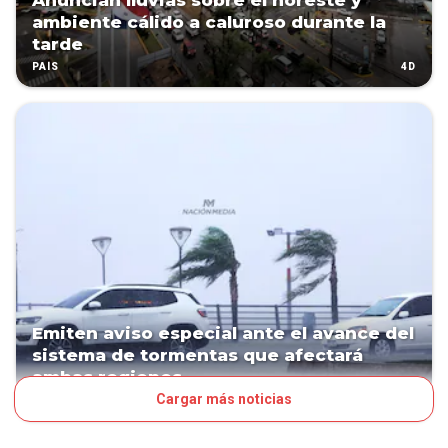
Anuncian lluvias sobre el noreste y
ambiente cálido a caluroso durante la
tarde
4D
PAÍS
Emiten aviso especial ante el avance del
sistema de tormentas que afectará
ambas regiones
Cargar más noticias
5D
PAÍS