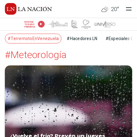
20
°
ESCUCHÁ
TU RADIO
PREFERIDA
#TerremotoEnVenezuela
#Hacedores LN
#Especiales LN
#Meteorología
¿Vuelve el frío? Prevén un jueves