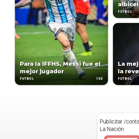
albice
FÚTBOL
Para la IFFHS, Messi fue el
La mej
mejor jugador
la rev
15D
FÚTBOL
FÚTBOL
Publicitar /cont
La Nación