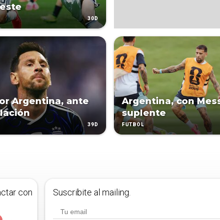
leste
30D
or Argentina, ante
Argentina, con Mes
elación
suplente
39D
FÚTBOL
actar con
Suscribite al mailing.