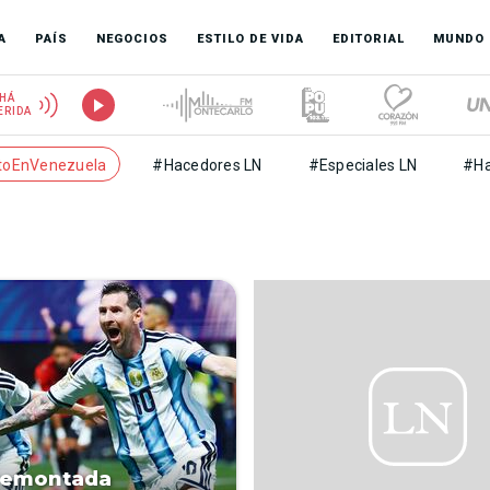
A
PAÍS
NEGOCIOS
ESTILO DE VIDA
EDITORIAL
MUNDO
HÁ
ERIDA
toEnVenezuela
#Hacedores LN
#Especiales LN
#Ha
remontada