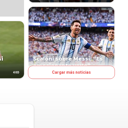
si
Scaloni sobre Messi: “Es
emocionante verlo”
Cargar más noticias
40D
50D
FÚTBOL