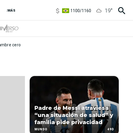
5900
/
5960
19
°
1100
/
1160
:MÁS
3,8
/
4
6850
/
7200
5900
/
5960
mbre cero
Padre de Messi atraviesa
“una situación de salud” y
familia pide privacidad
49D
MUNDO