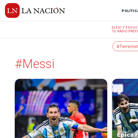
POLÍTIC
ELEGÍ Y
ESCUC
TU RADIO
PREF
#Terremo
#Messi
Épica 