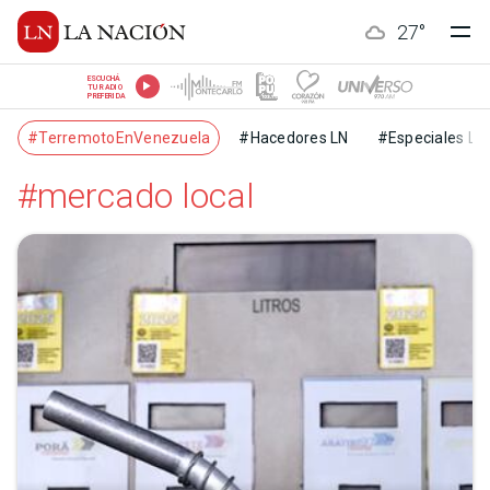
27
°
ESCUCHÁ
TU RADIO
PREFERIDA
#TerremotoEnVenezuela
#Hacedores LN
#Especiales LN
#mercado local