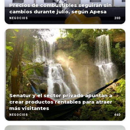
Precios de combustibles seguirán sin
cambios durante julio, según Apesa
20D
NEGOCIOS
Senatur y el sector privado apuntan a
crear productos rentables para atraer
más visitantes
46D
NEGOCIOS