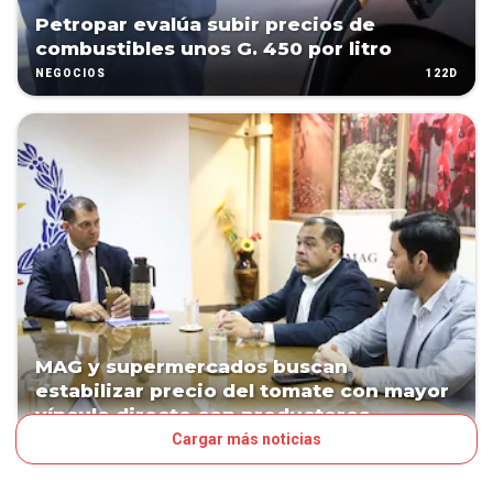
Petropar evalúa subir precios de
combustibles unos G. 450 por litro
122D
NEGOCIOS
MAG y supermercados buscan
estabilizar precio del tomate con mayor
vínculo directo con productores
Cargar más noticias
170D
NEGOCIOS