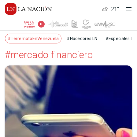
21
°
ESCUCHÁ
TU RADIO
PREFERIDA
#TerremotoEnVenezuela
#Hacedores LN
#Especiales LN
#mercado financiero