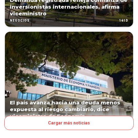
Demanda registrada refleja confianza de
inversionistas internacionales, afirma
viceministro
161D
NEGOCIOS
El país avanza hacia una deuda menos
expuesta al riesgo cambiario, dice
viceministro de Economía
Cargar más noticias
163D
NEGOCIOS