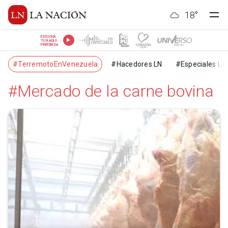
18
°
ESCUCHÁ
TU RADIO
PREFERIDA
#TerremotoEnVenezuela
#Hacedores LN
#Especiales LN
#Mercado de la carne bovina