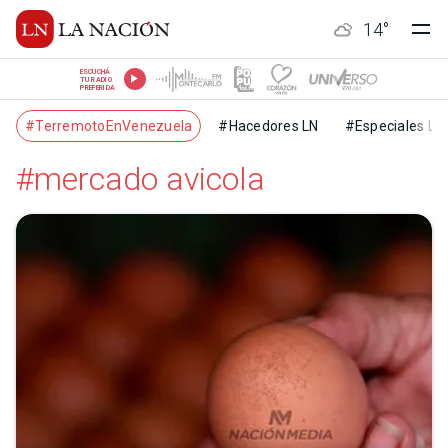
14
°
ESCUCHÁ
TU RADIO
PREFERIDA
#TerremotoEnVenezuela
#Hacedores LN
#Especiales LN
#mercado avicola