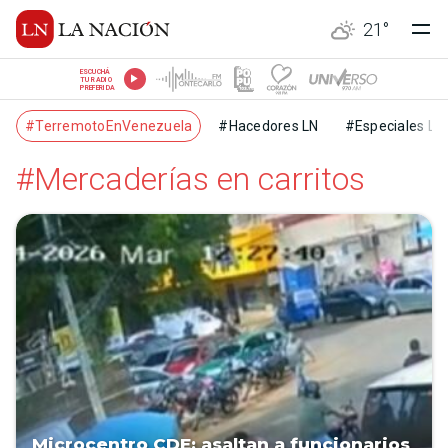
21
°
ESCUCHÁ
TU RADIO
PREFERIDA
#TerremotoEnVenezuela
#Hacedores LN
#Especiales LN
#Mercaderías en carritos
Microcentro CDE: asaltan a funcionarios