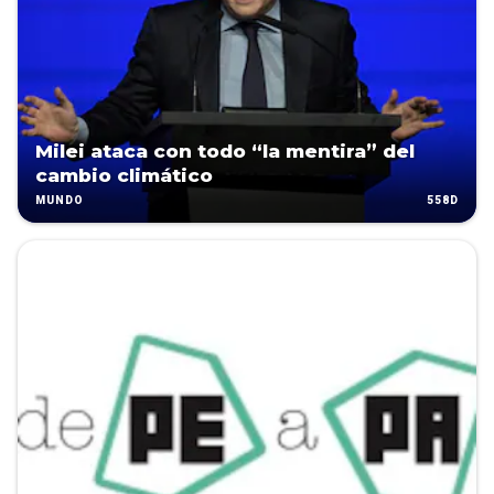
Milei ataca con todo “la mentira” del
cambio climático
558D
MUNDO