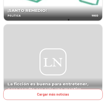
¡SANTO REMEDIO!
980D
POLÍTICA
La ficción es buena para entretener,
pero resulta ser solo una mentira
Cargar más noticias
1199D
EDITORIAL