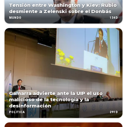
Tensión entre Washington y Kiev: Rubio
desmiente a Zelenski sobre el Donbás
134D
MUNDO
Gamarra advierte ante la UIP el uso
malicioso de la tecnología y la
desinformación
291D
POLÍTICA