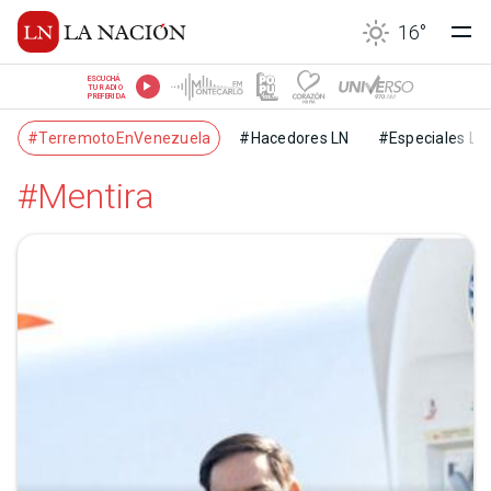
16
°
ESCUCHÁ
TU RADIO
PREFERIDA
#TerremotoEnVenezuela
#Hacedores LN
#Especiales LN
#Mentira