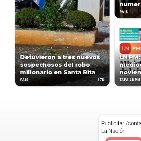
numer
PAÍS
Detuvieron a tres nuevos
LN PM:
sospechosos del robo
mediod
millonario en Santa Rita
novie
47D
PAÍS
TAPA LNPM
Publicitar /cont
La Nación