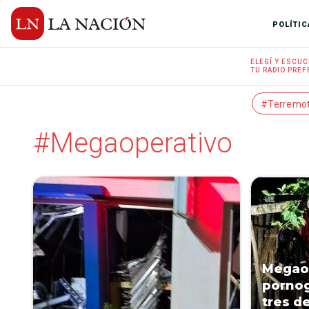
POLÍTIC
ELEGÍ Y
ESCUC
TU RADIO
PREF
#Terremo
#Megaoperativo
Megaop
pornog
tres d