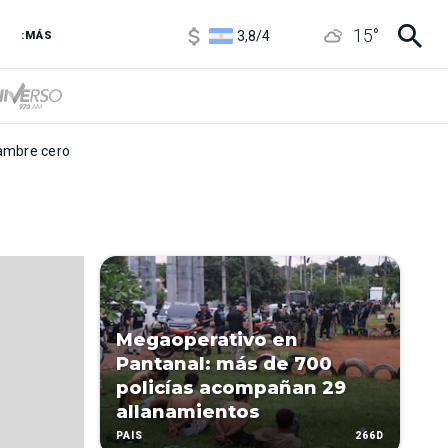
1100
/
1160
15
°
3,8
/
4
:MÁS
6850
/
7200
5900
/
5960
mbre cero
Megaoperativo en
Pantanal: más de 700
policías acompañan 29
allanamientos
266D
PAÍS