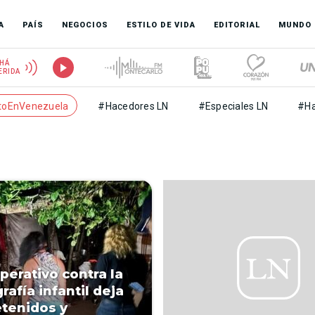
A
PAÍS
NEGOCIOS
ESTILO DE VIDA
EDITORIAL
MUNDO
HÁ
ERIDA
toEnVenezuela
#Hacedores LN
#Especiales LN
#Ha
erativo contra la
rafía infantil deja
etenidos y