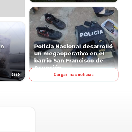
an
Policía Nacional desarrolló
un megaoperativo en el
barrio San Francisco de
Asunción
Cargar más noticias
266D
360D
PAÍS