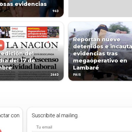
osas evidencias
96D
Reportan nueve
detenidos e incaut
 edición del
evidencias tras
ía del 17 de
megaoperativo en
mbre
Lambaré
264D
PAÍS
actar con
Suscribite al mailing.