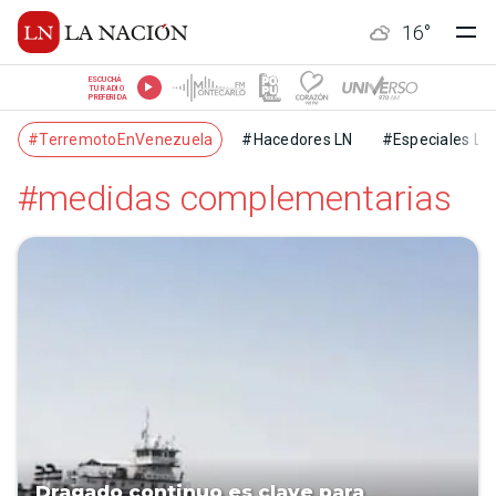
16
°
ESCUCHÁ
TU RADIO
PREFERIDA
#TerremotoEnVenezuela
#Hacedores LN
#Especiales LN
#medidas complementarias
Dragado continuo es clave para