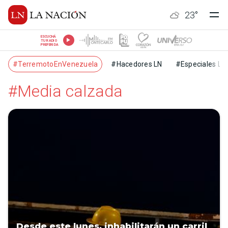
23
°
ESCUCHÁ
TU RADIO
PREFERIDA
#TerremotoEnVenezuela
#Hacedores LN
#Especiales LN
#Media calzada
Desde este lunes, inhabilitarán un carril