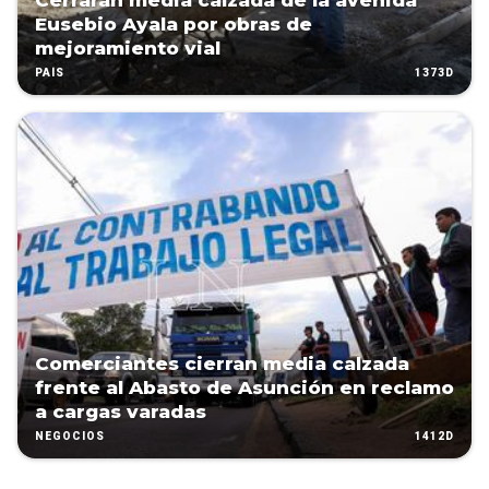
Cerrarán media calzada de la avenida
Eusebio Ayala por obras de
mejoramiento vial
1373D
PAÍS
Comerciantes cierran media calzada
frente al Abasto de Asunción en reclamo
a cargas varadas
1412D
NEGOCIOS