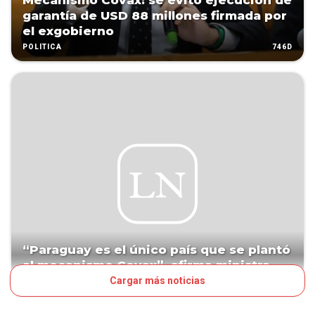
Mecanismo Covax: se evitó ejecución de
garantía de USD 88 millones firmada por
el exgobierno
746D
POLÍTICA
“Paraguay es el único país que se plantó
al mecanismo Covax”, afirma ministra
Cargar más noticias
746D
POLÍTICA