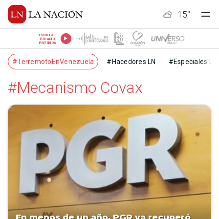
15
°
ESCUCHÁ
TU RADIO
PREFERIDA
#TerremotoEnVenezuela
#Hacedores LN
#Especiales LN
#Mecanismo Covax
En menos de un año, PGR ya recuperó