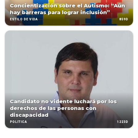
Concientización sobre el Autismo: “Aún
hay barreras para lograr inclusión”
859D
ESTILO DE VIDA
Candidato no vidente luchará por los
derechos de las personas con
discapacidad
1223D
POLÍTICA