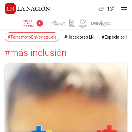
13
°
ESCUCHÁ
TU RADIO
PREFERIDA
#TerremotoEnVenezuela
#Hacedores LN
#Especiales LN
#más inclusión