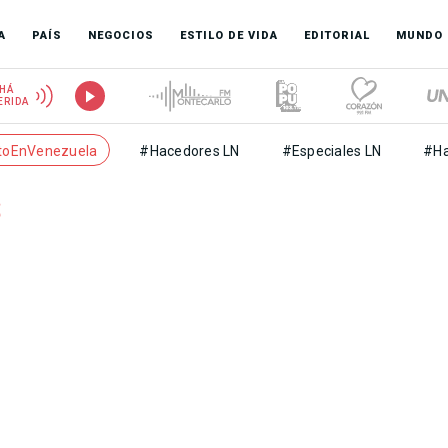
A
PAÍS
NEGOCIOS
ESTILO DE VIDA
EDITORIAL
MUNDO
HÁ
ERIDA
toEnVenezuela
#Hacedores LN
#Especiales LN
#Ha
s