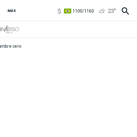
5900
/
5960
23
°
1100
/
1160
:MÁS
3,8
/
4
6850
/
7200
5900
/
5960
mbre cero