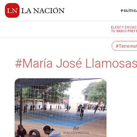
POLÍTIC
ELEGÍ Y
ESCUC
TU RADIO
PREF
#Terremo
#María José Llamosa