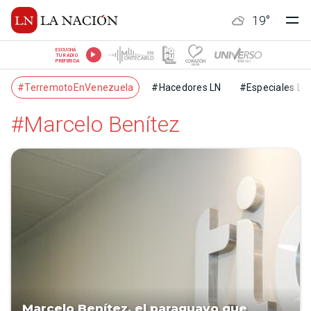
19
°
ESCUCHÁ
TU RADIO
PREFERIDA
#TerremotoEnVenezuela
#Hacedores LN
#Especiales LN
#Marcelo Benítez
Marcelo Benítez, el paraguayo que