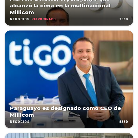
alcanzó la cima en la multinacional
Millicom
PATROCINADO
768D
NEGOCIOS
Paraguayo es designado como CEO de
Millicom
833D
NEGOCIOS