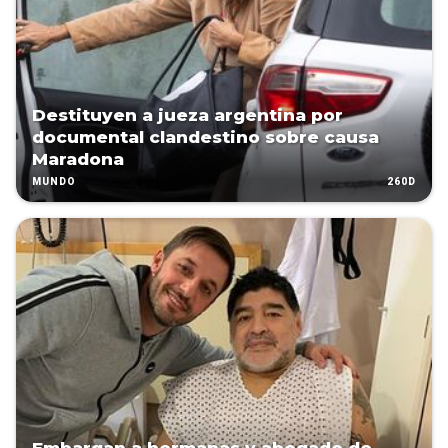
Destituyen a jueza argentina por
documental clandestino sobre causa
Maradona
260D
MUNDO