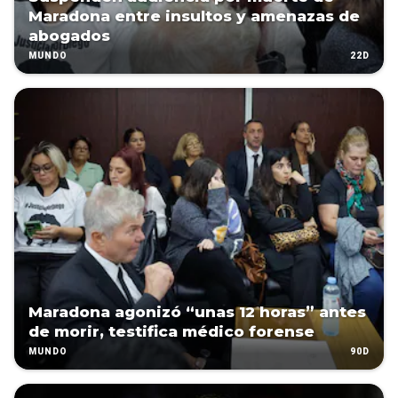
Maradona entre insultos y amenazas de
abogados
22D
MUNDO
Maradona agonizó “unas 12 horas” antes
de morir, testifica médico forense
90D
MUNDO