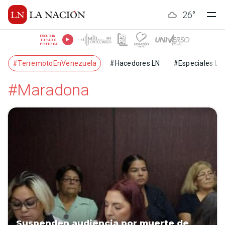
26
°
ESCUCHÁ
TU RADIO
PREFERIDA
#TerremotoEnVenezuela
#Hacedores LN
#Especiales LN
#Maradona
Suspenden audiencia por muerte de