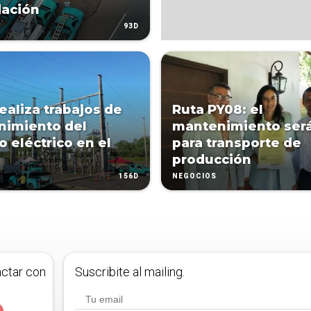
dación
93D
ealiza trabajos de
Ruta PY08: el
nimiento del
mantenimiento será
o eléctrico en el
para transporte de
producción
156D
NEGOCIOS
actar con
Suscribite al mailing.