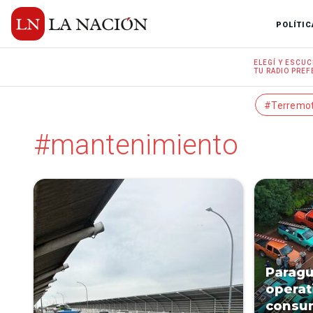
POLÍTIC
ELEGÍ Y
ESCUC
TU RADIO
PREF
#Terremo
#mantenimiento
Paragu
operat
consu