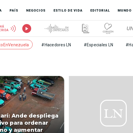
A
PAÍS
NEGOCIOS
ESTILO DE VIDA
EDITORIAL
MUNDO
HÁ
ERIDA
toEnVenezuela
#Hacedores LN
#Especiales LN
#Ha
arí: Ande despliega
ivo para ordenar
mo y aumentar