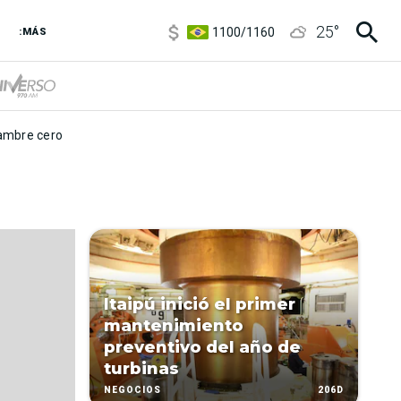
5900
/
5960
25
°
1100
/
1160
:MÁS
3,8
/
4
6850
/
7200
5900
/
5960
mbre cero
Itaipú inició el primer
mantenimiento
preventivo del año de
turbinas
206D
NEGOCIOS