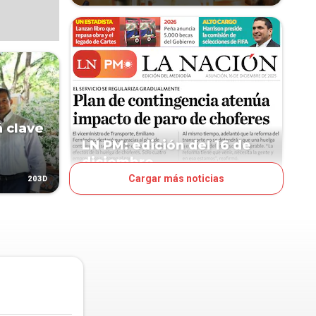
 clave
LN PM: edición del 16 de
diciembre
Cargar más noticias
203D
233D
TAPA LNPM