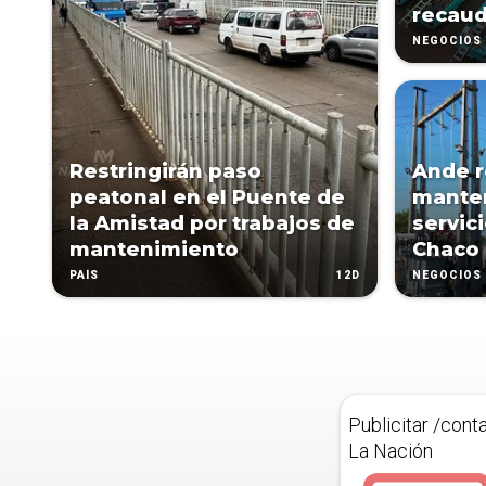
recau
NEGOCIOS
Restringirán paso
Ande r
peatonal en el Puente de
mante
la Amistad por trabajos de
servici
mantenimiento
Chaco
12D
PAÍS
NEGOCIOS
Publicitar /cont
La Nación