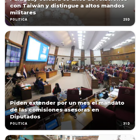
con Taiwán y distingue a altos mandos
militares
25D
POLÍTICA
Piden extender por un mes el mandato
de las comisiones asesoras en
Diputados
31D
POLÍTICA