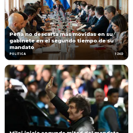
Peña no descarta más movidas en su
gabinete en el segundo tiempo de su
mandato
124D
POLÍTICA