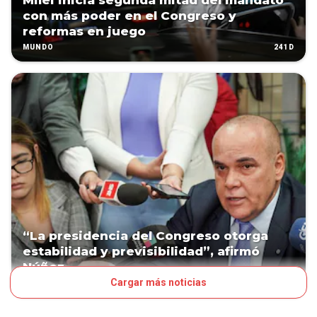
Milei inicia segunda mitad del mandato
con más poder en el Congreso y
reformas en juego
241D
MUNDO
“La presidencia del Congreso otorga
estabilidad y previsibilidad”, afirmó
Núñez
Cargar más noticias
338D
POLÍTICA