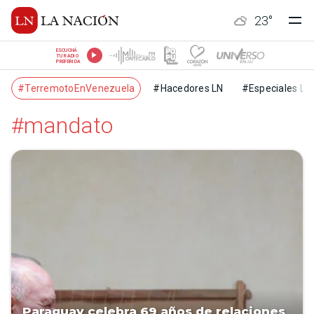
23
°
ESCUCHÁ
TU RADIO
PREFERIDA
#TerremotoEnVenezuela
#Hacedores LN
#Especiales LN
#mandato
Paraguay celebra 69 años de relaciones