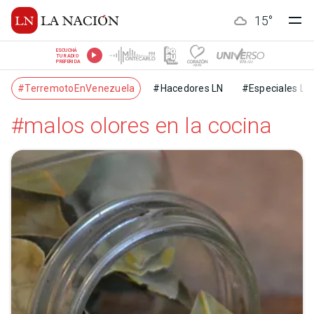
15
°
ESCUCHÁ
TU RADIO
PREFERIDA
#TerremotoEnVenezuela
#Hacedores LN
#Especiales LN
#malos olores en la cocina