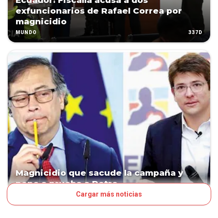
Ecuador: Fiscalía acusa a dos
exfuncionarios de Rafael Correa por
magnicidio
337D
MUNDO
Magnicidio que sacude la campaña y
pone a prueba a Petro
Cargar más noticias
360D
VOCES