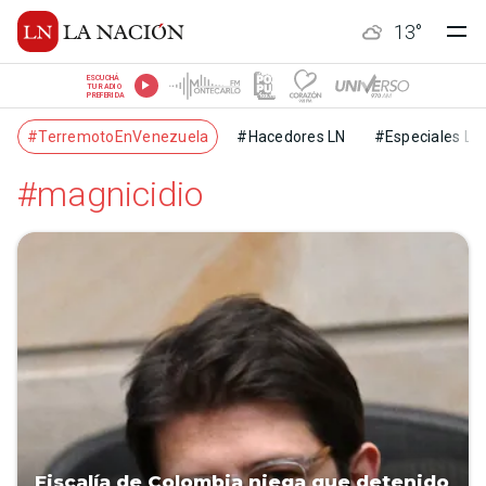
13
°
ESCUCHÁ
TU RADIO
PREFERIDA
#TerremotoEnVenezuela
#Hacedores LN
#Especiales LN
#magnicidio
Fiscalía de Colombia niega que detenido