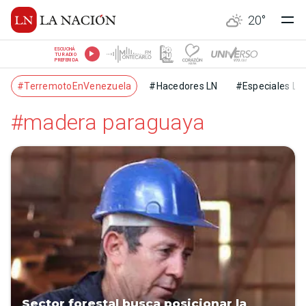
20
°
ESCUCHÁ
TU RADIO
PREFERIDA
#TerremotoEnVenezuela
#Hacedores LN
#Especiales LN
#madera paraguaya
Sector forestal busca posicionar la