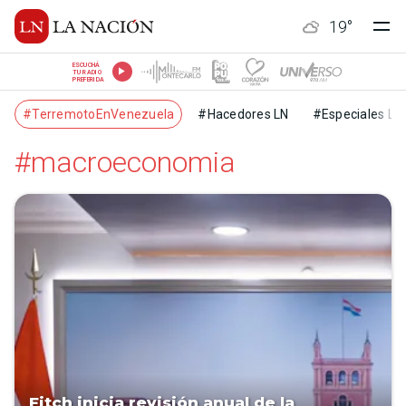
19
°
ESCUCHÁ
TU RADIO
PREFERIDA
#TerremotoEnVenezuela
#Hacedores LN
#Especiales LN
#macroeconomia
Fitch inicia revisión anual de la