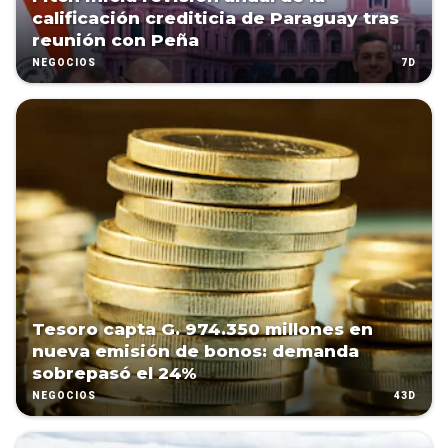
calificación crediticia de Paraguay tras
reunión con Peña
7D
NEGOCIOS
Tesoro capta G. 974.350 millones en
nueva emisión de bonos: demanda
sobrepasó el 24%
43D
NEGOCIOS