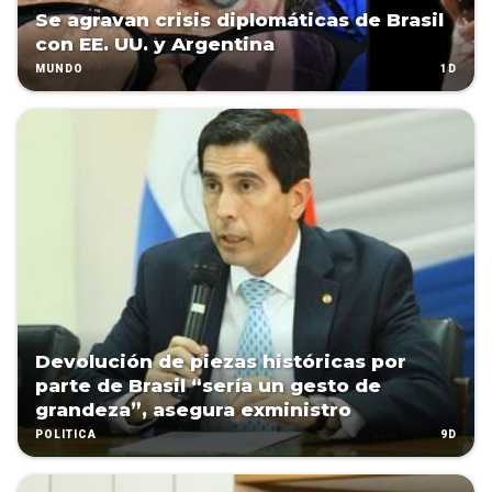
Se agravan crisis diplomáticas de Brasil
con EE. UU. y Argentina
1D
MUNDO
Devolución de piezas históricas por
parte de Brasil “sería un gesto de
grandeza”, asegura exministro
9D
POLÍTICA