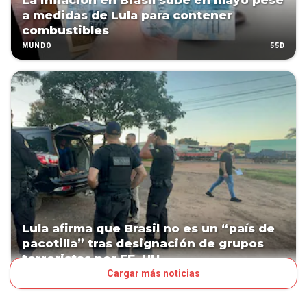
La inflación en Brasil sube en mayo pese
a medidas de Lula para contener
combustibles
55D
MUNDO
Lula afirma que Brasil no es un “país de
pacotilla” tras designación de grupos
terroristas por EE. UU.
Cargar más noticias
69D
MUNDO