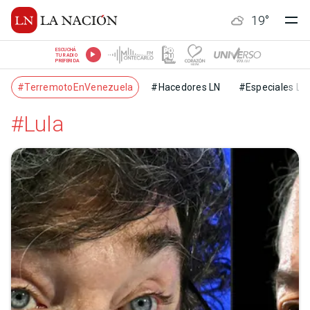
19
°
ESCUCHÁ
TU RADIO
PREFERIDA
#TerremotoEnVenezuela
#Hacedores LN
#Especiales LN
#Lula