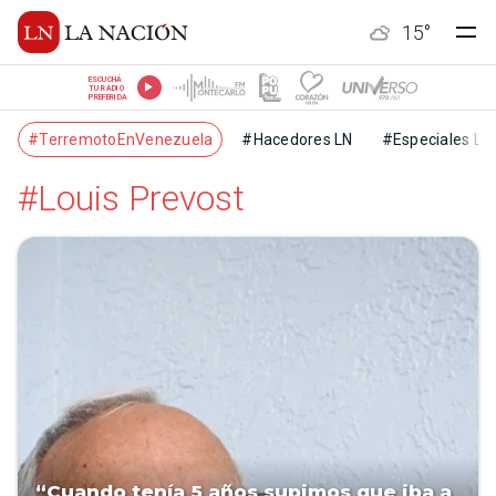
15
°
ESCUCHÁ
TU RADIO
PREFERIDA
#TerremotoEnVenezuela
#Hacedores LN
#Especiales LN
#Louis Prevost
“Cuando tenía 5 años supimos que iba a