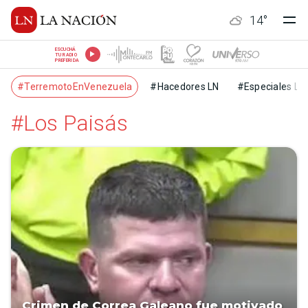
14
°
ESCUCHÁ
TU RADIO
PREFERIDA
#TerremotoEnVenezuela
#Hacedores LN
#Especiales LN
#Los Paisás
Crimen de Correa Galeano fue motivado