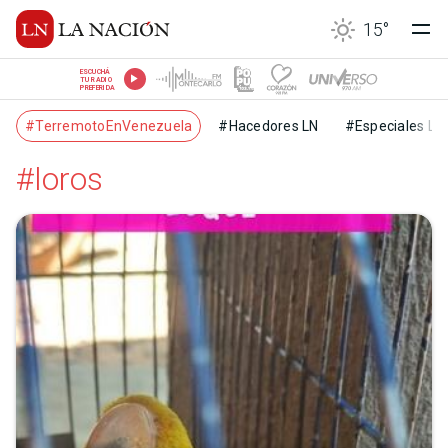
15
°
ESCUCHÁ
TU RADIO
PREFERIDA
#TerremotoEnVenezuela
#Hacedores LN
#Especiales LN
#loros