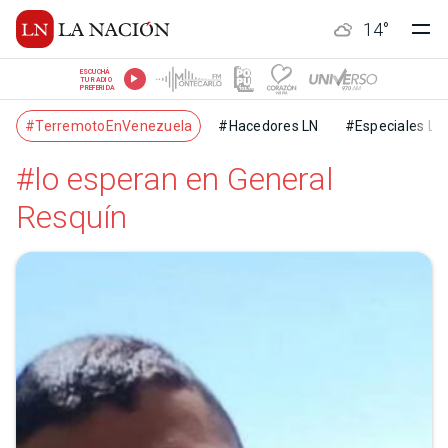
14
°
ESCUCHÁ
TU RADIO
PREFERIDA
#TerremotoEnVenezuela
#Hacedores LN
#Especiales LN
#lo esperan en General
Resquín