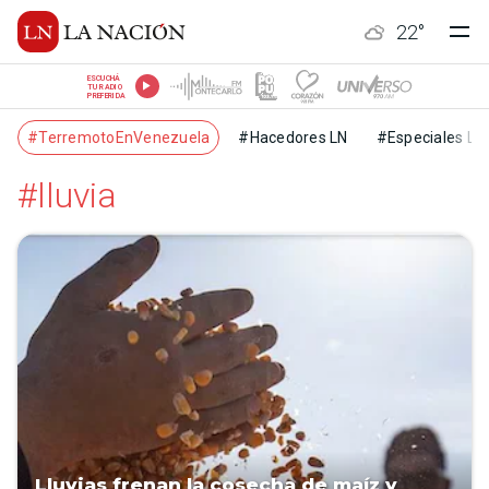
22
°
ESCUCHÁ
TU RADIO
PREFERIDA
#TerremotoEnVenezuela
#Hacedores LN
#Especiales LN
#lluvia
Lluvias frenan la cosecha de maíz y